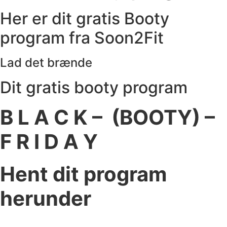
Her er dit gratis Booty
program fra Soon2Fit
Lad det brænde
Dit gratis booty program
B L A C K – (BOOTY) –
F R I D A Y
Hent dit program
herunder